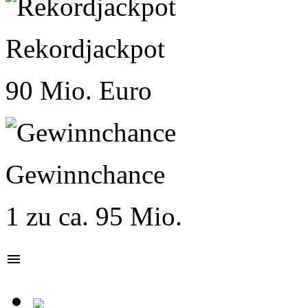
Rekordjackpot
90 Mio. Euro
Gewinnchance
1 zu ca. 95 Mio.
menu